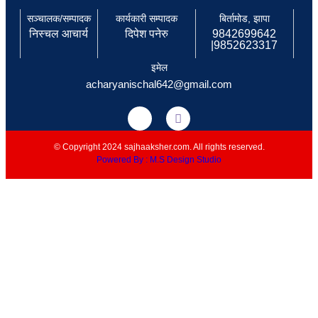
सञ्चालक/सम्पादक
कार्यकारी सम्पादक
बिर्तामोड, झापा
निस्चल आचार्य
दिपेश पनेरु
9842699642
|9852623317
इमेल
acharyanischal642@gmail.com
© Copyright 2024 sajhaaksher.com. All rights reserved.
Powered By : M.S Design Studio