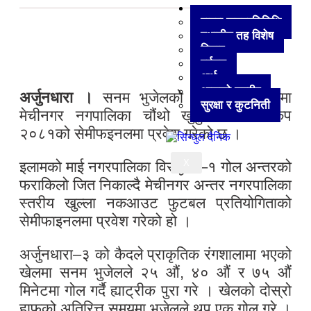
अन्य
हाम्रा जनप्रतिनिधि
स्थानीय तह विशेष
विचार
पर्यटन
अर्थ
आजको तस्वीर
अर्जुनधारा ।
सनम भुजेलको ४ गोलको मदतमा
सुरक्षा र कुटनिती
मेचीनगर नगपालिका चौंथो खुदुनाबारी गोल्डकप
२०८१को सेमीफइनलमा प्रवेश गरेको छ ।
X
इलामको माई नगरपालिका विरुद्ध ८–१ गोल अन्तरको
फराकिलो जित निकाल्दै मेचीनगर अन्तर नगरपालिका
स्तरीय खुल्ला नकआउट फुटबल प्रतियोगिताको
सेमीफाइनलमा प्रवेश गरेको हो ।
अर्जुनधारा–३ को कैदले प्राकृतिक रंगशालामा भएको
खेलमा सनम भुजेलले २५ औं, ४० औं र ७५ औं
मिनेटमा गोल गर्दै ह्याट्रीक पुरा गरे । खेलको दोस्रो
हाफको अतिरित्त समयमा भुजेलले थप एक गोल गरे ।