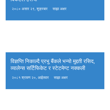
२०८० असार २९, शुक्रबार
साझा अक्षर
विज्ञप्ति निकाल्दै प्रभु बैंकले भन्यो मुद्दती रसिद,
व्यालेन्स सर्टिफिकेट र स्टेटमेण्ट नक्कली
२०८१ श्रावण २०, आईतवार
साझा अक्षर