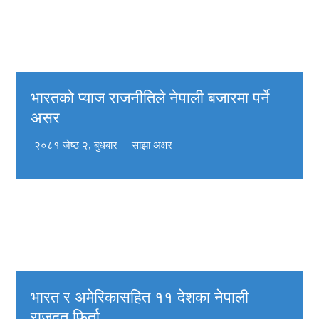
भारतको प्याज राजनीतिले नेपाली बजारमा पर्ने
असर
२०८१ जेष्ठ २, बुधबार
साझा अक्षर
भारत र अमेरिकासहित ११ देशका नेपाली
राजदूत फिर्ता