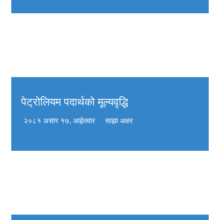
पेट्रोलियम पदार्थको मूल्यवृद्धि
२०८१ असार १७, आईतवार
साझा अक्षर