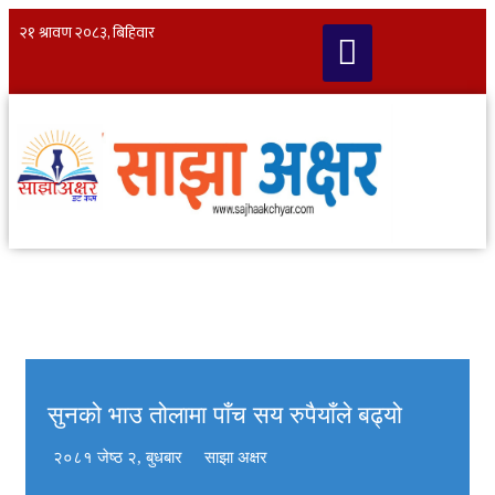
सुनको भाउ तोलामा पाँच सय रुपैयाँले बढ्यो
२०८१ जेष्ठ २, बुधबार
साझा अक्षर