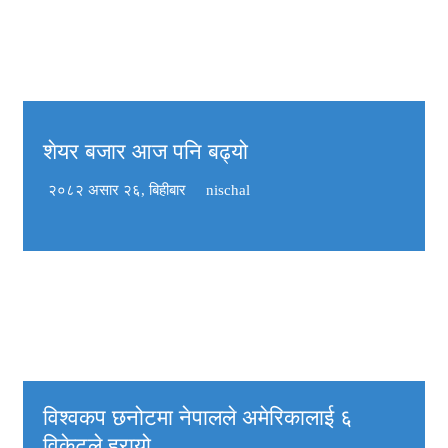
शेयर बजार आज पनि बढ्यो
२०८२ असार २६, बिहीबार
nischal
विश्वकप छनोटमा नेपालले अमेरिकालाई ६
विकेटले हरायो