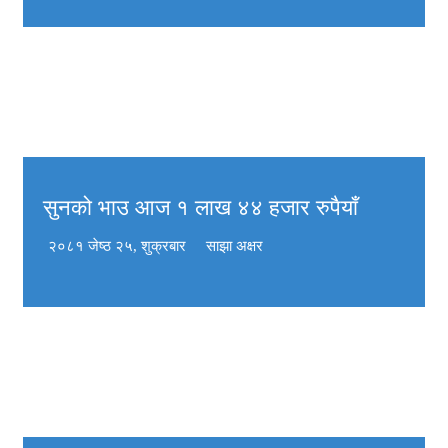
सुनको भाउ आज १ लाख ४४ हजार रुपैयाँ
२०८१ जेष्ठ २५, शुक्रबार
साझा अक्षर