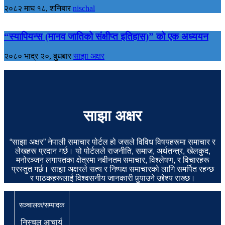
२०८२ माघ १८, शनिबार
nischal
“स्यापियन्स (मानव जातिको संक्षीप्त इतिहास)” को एक अध्ययन
२०८० भाद्र २०, बुधबार
साझा अक्षर
साझा अक्षर
“साझा अक्षर” नेपाली समाचार पोर्टल हो जसले विविध विषयहरूमा समाचार र
लेखहरू प्रदान गर्छ। यो पोर्टलले राजनीति, समाज, अर्थतन्त्र, खेलकुद,
मनोरञ्जन लगायतका क्षेत्रमा नवीनतम समाचार, विश्लेषण, र विचारहरू
प्रस्तुत गर्छ। साझा अक्षरले सत्य र निष्पक्ष समाचारको लागि समर्पित रहन्छ
र पाठकहरूलाई विश्वसनीय जानकारी पुर्‍याउने उद्देश्य राख्छ।
सञ्चालक/सम्पादक
निस्चल आचार्य