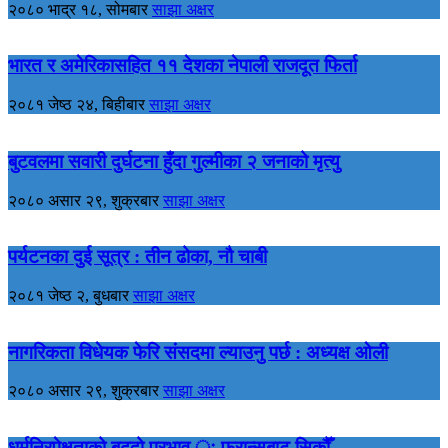
२०८० भाद्र १८, सोमबार
साझा अक्षर
भारत र अमेरिकासहित ११ देशका नेपाली राजदूत फिर्ता
२०८१ जेष्ठ २४, बिहीबार
साझा अक्षर
बुटवलमा सवारी दुर्घटना हुँदा गुल्मीका २ जनाको मृत्यु
२०८० असार २९, शुक्रबार
साझा अक्षर
पर्यटनका दुई सूत्र : तीन ढोका, नौ चाबी
२०८१ जेष्ठ २, बुधबार
साझा अक्षर
नागरिकता विधेयक फेरि संसदमा ल्याउनु पर्छ : अध्यक्ष ओली
२०८० असार २९, शुक्रबार
साझा अक्षर
धर्मनिरपेक्षताको बढ्दो प्रभाव ः फ्रान्सबाट सिकौँ