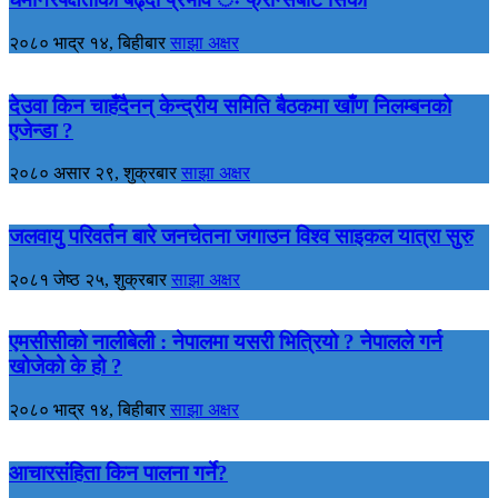
२०८० भाद्र १४, बिहीबार
साझा अक्षर
देउवा किन चाहँदैनन् केन्द्रीय समिति बैठकमा खाँण निलम्बनको
एजेन्डा ?
२०८० असार २९, शुक्रबार
साझा अक्षर
जलवायु परिवर्तन बारे जनचेतना जगाउन विश्व साइकल यात्रा सुरु
२०८१ जेष्ठ २५, शुक्रबार
साझा अक्षर
एमसीसीको नालीबेली : नेपालमा यसरी भित्रियो ? नेपालले गर्न
खोजेको के हो ?
२०८० भाद्र १४, बिहीबार
साझा अक्षर
आचारसंहिता किन पालना गर्ने?