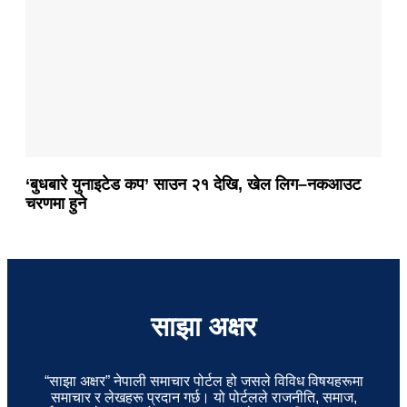
‘बुधबारे युनाइटेड कप’ साउन २१ देखि, खेल लिग–नकआउट
चरणमा हुने
साझा अक्षर
“साझा अक्षर” नेपाली समाचार पोर्टल हो जसले विविध विषयहरूमा
समाचार र लेखहरू प्रदान गर्छ। यो पोर्टलले राजनीति, समाज,