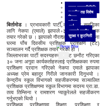
अन्य
हाम्रा जनप्रतिनिधि
स्थानीय तह विशेष
विचार
पर्यटन
बिर्तामोड
। प्रभावकारी पार्टी काम तथा समृद्धिका
अर्थ
लागि नेकपा (एमाले) झापाले ३० जना प्रशिक्षक
आजको तस्वीर
सुरक्षा र कुटनिती
तयार गरेको छ । झापाको गौरादहस्थित नमूना पाहुना
घरमा पाँच दिवसीय प्रशिक्षक प्रशिक्षण (टट)
सञ्चालन गर्दै प्रशिक्षक तयार गरेको हो ।
जिल्लाभरका पार्टी सदस्यहरुमध्येबाट छनौट गरिएका
X
३० जना अगुवा कार्यकर्ताहरुलाई प्रशिक्षकका रुपमा
प्रशिक्षण प्रदान गरिएको नेकपा एमाले झापाका
अध्यक्ष प्रेम बहादुर गिरीले जानकारी दिनुभयो ।
केन्द्रीय स्कुल विभागको सहजीकरणमा सञ्चालित
प्रशिक्षक प्रशिक्षणमा स्कुल विभागमा सदस्य प्रा.डा.
तत्व तिम्सिना र रामशरण प्याकुरेलले सहजीकरण
गर्नुभएको थियो ।
प्रशिक्षक प्रशिक्षणमा शिक्षण, प्रशिक्षण र