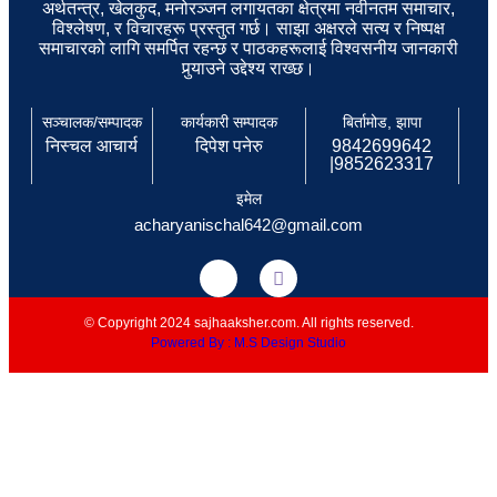
अर्थतन्त्र, खेलकुद, मनोरञ्जन लगायतका क्षेत्रमा नवीनतम समाचार,
विश्लेषण, र विचारहरू प्रस्तुत गर्छ। साझा अक्षरले सत्य र निष्पक्ष
समाचारको लागि समर्पित रहन्छ र पाठकहरूलाई विश्वसनीय जानकारी
पुर्‍याउने उद्देश्य राख्छ।
सञ्चालक/सम्पादक
कार्यकारी सम्पादक
बिर्तामोड, झापा
निस्चल आचार्य
दिपेश पनेरु
9842699642
|9852623317
इमेल
acharyanischal642@gmail.com
© Copyright 2024 sajhaaksher.com. All rights reserved.
Powered By : M.S Design Studio