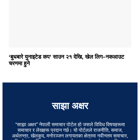
‘बुधबारे युनाइटेड कप’ साउन २१ देखि, खेल लिग–नकआउट
चरणमा हुने
साझा अक्षर
“साझा अक्षर” नेपाली समाचार पोर्टल हो जसले विविध विषयहरूमा
समाचार र लेखहरू प्रदान गर्छ। यो पोर्टलले राजनीति, समाज,
अर्थतन्त्र, खेलकुद, मनोरञ्जन लगायतका क्षेत्रमा नवीनतम समाचार,