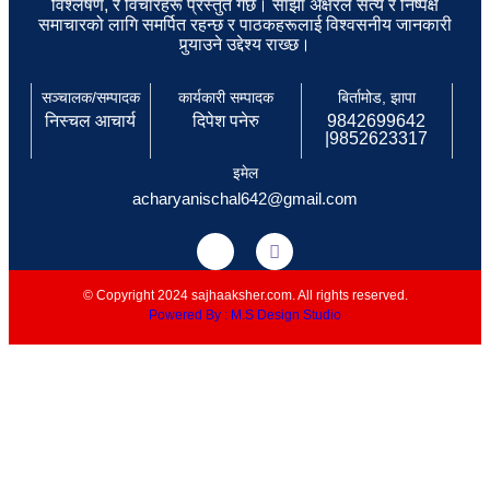
विश्लेषण, र विचारहरू प्रस्तुत गर्छ। साझा अक्षरले सत्य र निष्पक्ष
समाचारको लागि समर्पित रहन्छ र पाठकहरूलाई विश्वसनीय जानकारी
पुर्‍याउने उद्देश्य राख्छ।
सञ्चालक/सम्पादक
कार्यकारी सम्पादक
बिर्तामोड, झापा
निस्चल आचार्य
दिपेश पनेरु
9842699642
|9852623317
इमेल
acharyanischal642@gmail.com
© Copyright 2024 sajhaaksher.com. All rights reserved.
Powered By : M.S Design Studio