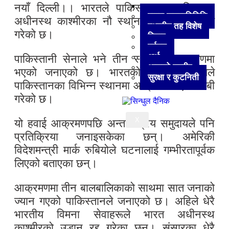
अन्य
नयाँ दिल्ली।। भारतले पाकिस्तान र पाकिस्तान
हाम्रा जनप्रतिनिधि
अधीनस्थ काश्मीरका नौ स्थानमा हवाई आक्रमण
स्थानीय तह विशेष
गरेको छ।
विचार
पर्यटन
अर्थ
पाकिस्तानी सेनाले भने तीन स्थानमा आक्रमणमा
आजको तस्वीर
भएको जनाएको छ। भारतको रक्षा मन्त्रालयले
सुरक्षा र कुटनिती
पाकिस्तानका विभिन्न स्थानमा आक्रमण भएको दाबी
गरेको छ।
X
यो हवाई आक्रमणपछि अन्तर्राष्ट्रिय समुदायले पनि
प्रतिक्रिया जनाइसकेका छन्। अमेरिकी
विदेशमन्त्री मार्क रुबियोले घटनालाई गम्भीरतापूर्वक
लिएको बताएका छन्।
आक्रमणमा तीन बालबालिकाको साथमा सात जनाको
ज्यान गएको पाकिस्तानले जनाएको छ। अहिले धेरै
भारतीय विमना सेवाहरूले भारत अधीनस्थ
काश्मीरको उडान रद्द गरेका छन्। संसारका धेरै