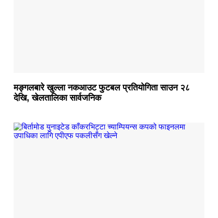
मङ्गलबारे खुल्ला नकआउट फुटबल प्रतियोगिता साउन २८
देखि, खेलतालिका सार्वजनिक