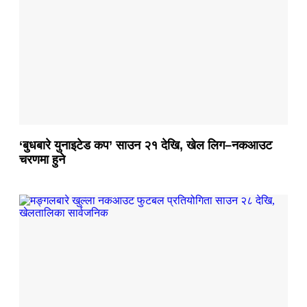
‘बुधबारे युनाइटेड कप’ साउन २१ देखि, खेल लिग–नकआउट
चरणमा हुने