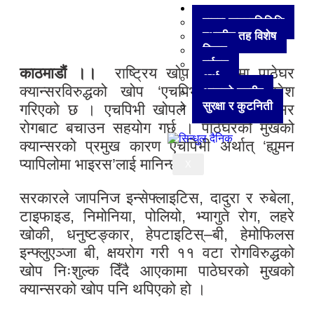
अन्य
हाम्रा जनप्रतिनिधि
स्थानीय तह विशेष
विचार
पर्यटन
काठमाडौं ।।
राष्ट्रिय खोप तालिकामा पाठेघर
अर्थ
क्यान्सरविरुद्धको खोप ‘एचपिभी खोप’ समावेश
आजको तस्वीर
सुरक्षा र कुटनिती
गरिएको छ । एचपिभी खोपले पाठेघरको क्यान्सर
रोगबाट बचाउन सहयोग गर्छ । पाठेघरको मुखको
क्यान्सरको प्रमुख कारण एचपिभी अर्थात् ‘ह्युमन
प्यापिलोमा भाइरस’लाई मानिन्छ ।
X
सरकारले जापनिज इन्सेफ्लाइटिस, दादुरा र रुबेला,
टाइफाइड, निमोनिया, पोलियो, भ्यागुते रोग, लहरे
खोकी, धनुष्टङ्कार, हेपटाइटिस्–बी, हेमोफिलस
इन्फ्लुएञ्जा बी, क्षयरोग गरी ११ वटा रोगविरुद्धको
खोप निःशुल्क दिँदै आएकामा पाठेघरको मुखको
क्यान्सरको खोप पनि थपिएको हो ।