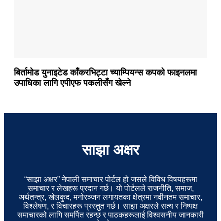
बिर्तामोड युनाइटेड काँकरभिट्टा च्याम्पियन्स कपको फाइनलमा
उपाधिका लागि एपीएफ पकलीसँग खेल्ने
साझा अक्षर
“साझा अक्षर” नेपाली समाचार पोर्टल हो जसले विविध विषयहरूमा
समाचार र लेखहरू प्रदान गर्छ। यो पोर्टलले राजनीति, समाज,
अर्थतन्त्र, खेलकुद, मनोरञ्जन लगायतका क्षेत्रमा नवीनतम समाचार,
विश्लेषण, र विचारहरू प्रस्तुत गर्छ। साझा अक्षरले सत्य र निष्पक्ष
समाचारको लागि समर्पित रहन्छ र पाठकहरूलाई विश्वसनीय जानकारी