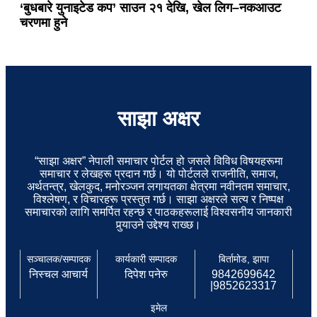
‘बुधबारे युनाइटेड कप’ साउन २१ देखि, खेल लिग–नकआउट
चरणमा हुने
साझा अक्षर
“साझा अक्षर” नेपाली समाचार पोर्टल हो जसले विविध विषयहरूमा
समाचार र लेखहरू प्रदान गर्छ। यो पोर्टलले राजनीति, समाज,
अर्थतन्त्र, खेलकुद, मनोरञ्जन लगायतका क्षेत्रमा नवीनतम समाचार,
विश्लेषण, र विचारहरू प्रस्तुत गर्छ। साझा अक्षरले सत्य र निष्पक्ष
समाचारको लागि समर्पित रहन्छ र पाठकहरूलाई विश्वसनीय जानकारी
पुर्‍याउने उद्देश्य राख्छ।
सञ्चालक/सम्पादक
कार्यकारी सम्पादक
बिर्तामोड, झापा
निस्चल आचार्य
दिपेश पनेरु
9842699642
|9852623317
इमेल