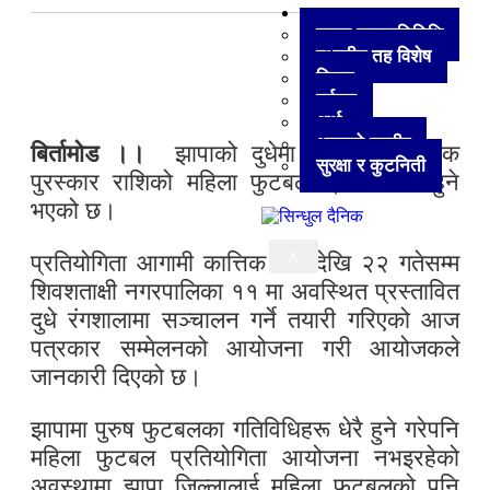
अन्य
हाम्रा जनप्रतिनिधि
स्थानीय तह विशेष
विचार
पर्यटन
अर्थ
आजको तस्वीर
बिर्तामोड ।।
झापाको दुधेमा नेपालकै सर्वाधिक
सुरक्षा र कुटनिती
पुरस्कार राशिको महिला फुटबल प्रतियोगिता हुने
भएको छ।
X
प्रतियोगिता आगामी कात्तिक १५ देखि २२ गतेसम्म
शिवशताक्षी नगरपालिका ११ मा अवस्थित प्रस्तावित
दुधे रंगशालामा सञ्चालन गर्ने तयारी गरिएको आज
पत्रकार सम्मेलनको आयोजना गरी आयोजकले
जानकारी दिएको छ।
झापामा पुरुष फुटबलका गतिविधिहरू धेरै हुने गरेपनि
महिला फुटबल प्रतियोगिता आयोजना नभइरहेको
अवस्थामा झापा जिल्लालाई महिला फुटबलको पनि