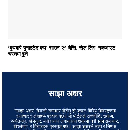
‘बुधबारे युनाइटेड कप’ साउन २१ देखि, खेल लिग–नकआउट
चरणमा हुने
साझा अक्षर
“साझा अक्षर” नेपाली समाचार पोर्टल हो जसले विविध विषयहरूमा
समाचार र लेखहरू प्रदान गर्छ। यो पोर्टलले राजनीति, समाज,
अर्थतन्त्र, खेलकुद, मनोरञ्जन लगायतका क्षेत्रमा नवीनतम समाचार,
विश्लेषण, र विचारहरू प्रस्तुत गर्छ। साझा अक्षरले सत्य र निष्पक्ष