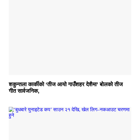
शकुन्तला कार्कीको ‘तीज आयो गाउँशहर देशैमा’ बोलको तीज
गीत सार्वजनिक,