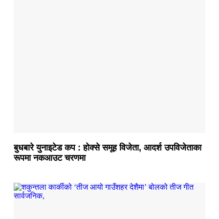
बुधबारे युनाइटेड कप : होक्से समूह विजेता, आदर्श उपविजेताका
रूपमा नकआउट चरणमा