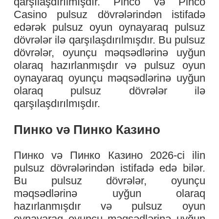
qarşılaşdırılmışdır. Pinco və Pinco
Casino pulsuz dövrələrindən istifadə
edərək pulsuz oyun oynayaraq pulsuz
dövrələr ilə qarşılaşdırılmışdır. Bu pulsuz
dövrələr, oyunçu məqsədlərinə uyğun
olaraq hazırlanmışdır və pulsuz oyun
oynayaraq oyunçu məqsədlərinə uyğun
olaraq pulsuz dövrələr ilə
qarşılaşdırılmışdır.
Пинко və Пинко Казино
Пинко və Пинко Казино 2026-ci ilin
pulsuz dövrələrindən istifadə edə bilər.
Bu pulsuz dövrələr, oyunçu
məqsədlərinə uyğun olaraq
hazırlanmışdır və pulsuz oyun
oynayaraq oyunçu məqsədlərinə uyğun