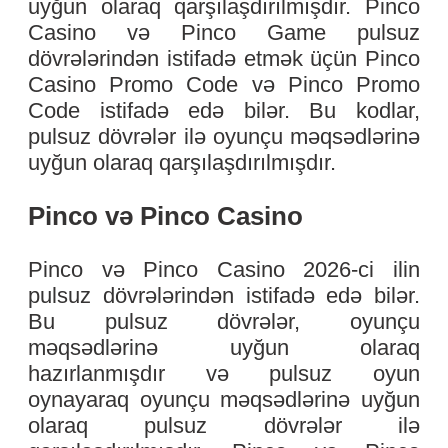
uyğun olaraq qarşılaşdırılmışdır. Pinco
Casino və Pinco Game pulsuz
dövrələrindən istifadə etmək üçün Pinco
Casino Promo Code və Pinco Promo
Code istifadə edə bilər. Bu kodlar,
pulsuz dövrələr ilə oyunçu məqsədlərinə
uyğun olaraq qarşılaşdırılmışdır.
Pinco və Pinco Casino
Pinco və Pinco Casino 2026-ci ilin
pulsuz dövrələrindən istifadə edə bilər.
Bu pulsuz dövrələr, oyunçu
məqsədlərinə uyğun olaraq
hazırlanmışdır və pulsuz oyun
oynayaraq oyunçu məqsədlərinə uyğun
olaraq pulsuz dövrələr ilə