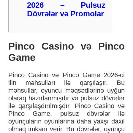
2026 – Pulsuz
Dövrələr və Promolar
Pinco Casino və Pinco
Game
Pinco Casino və Pinco Game 2026-ci
ilin məhsulları ilə qarşılaşır. Bu
məhsullar, oyunçu məqsədlərinə uyğun
olaraq hazırlanmışdır və pulsuz dövrələr
ilə qarşılaşdırılmışdır. Pinco Casino və
Pinco Game, pulsuz dövrələr ilə
oyunçuların oyunlarına daha yaxşı daxil
olmaq imkanı verir. Bu dövrələr, oyunçu