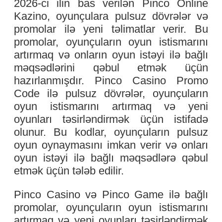
2026-ci ilin bas verilən Pinco Online
Kazino, oyunçulara pulsuz dövrələr və
promolar ilə yeni təlimatlar verir. Bu
promolar, oyunçuların oyun istismarını
artırmaq və onların oyun istəyi ilə bağlı
məqsədlərini qəbul etmək üçün
hazırlanmışdır. Pinco Casino Promo
Code ilə pulsuz dövrələr, oyunçuların
oyun istismarını artırmaq və yeni
oyunları təsirləndirmək üçün istifadə
olunur. Bu kodlar, oyunçuların pulsuz
oyun oynaymasını imkan verir və onları
oyun istəyi ilə bağlı məqsədlərə qəbul
etmək üçün tələb edilir.
Pinco Casino və Pinco Game ilə bağlı
promolar, oyunçuların oyun istismarını
artırmaq və yeni oyunları təsirləndirmək